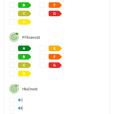
B
F
C
G
D
Přilnavost
A
E
B
F
C
G
D
Hlučnost