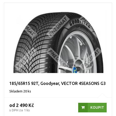
185/65R15 92T, Goodyear, VECTOR 4SEASONS G3
Skladem 20 ks
od 2 490 Kč
KOUPIT
s DPH za 1 ks