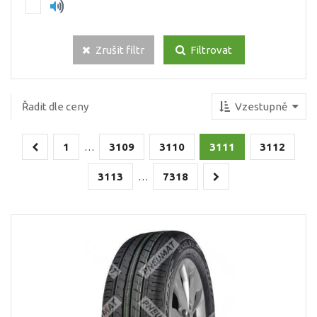
Zrušit filtr
Filtrovat
Řadit dle ceny
Vzestupně
1
3109
3110
3111
3112
…
3113
7318
…