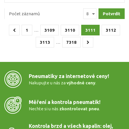
Počet záznamů
1
3109
3110
3111
3112
…
3113
7318
…
Pneumatiky za internetové ceny!
Nakupujte u nás za
výhodné ceny
.
Měření a kontrola pneumatik!
Nechte si u nás
zkontrolovat pneu
.
Kontrola brzd a všech kapalin: olej,