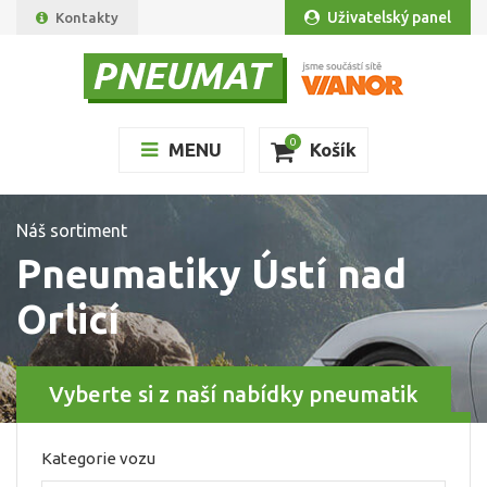
Uživatelský panel
Kontakty
0
MENU
Košík
Náš sortiment
Pneumatiky Ústí nad
Orlicí
Vyberte si z naší nabídky pneumatik
Kategorie vozu